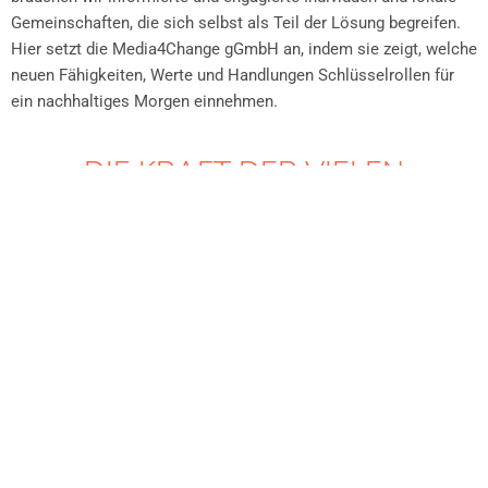
Gemeinschaften, die sich selbst als Teil der Lösung begreifen.
Hier setzt die Media4Change gGmbH an, indem sie zeigt, welche
neuen Fähigkeiten, Werte und Handlungen Schlüsselrollen für
ein nachhaltiges Morgen einnehmen.
DIE KRAFT DER VIELEN
Filmemacher, Journalist und Umweltkaktivist Carl-A. Fechner
rief die Media4Change gGmbH ins Leben, um die Anzahl der
konstruktiven Umweltmedien und deren Verbreitung
entscheidend zu vervielfachen. Seine langjährige Erfahrung in
der Film- und Medienbranche lehrte ihn, dass authentische und
unabhängig finanzierte Umweltmedien der Kraft und des
Engagements der Vielen bedürfen. So besteht das Ziel der
Media4Change gGmbH darin, als Kompetenzzentrum für
Umweltmedien AkteurInnen zusammenzuführen und mithilfe der
gebündelten Kraft und Expertise zukunftsweisende
Umweltmedien in die Welt zu tragen.